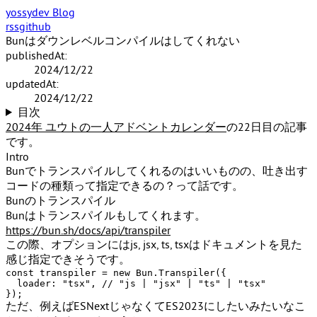
yossydev Blog
rss
github
Bunはダウンレベルコンパイルはしてくれない
publishedAt:
2024/12/22
updatedAt:
2024/12/22
目次
2024年 ユウトの一人アドベントカレンダー
の22日目の記事
です。
Intro
Bunでトランスパイルしてくれるのはいいものの、吐き出す
コードの種類って指定できるの？って話です。
Bunのトランスパイル
Bunはトランスパイルもしてくれます。
https://bun.sh/docs/api/transpiler
この際、オプションにはjs, jsx, ts, tsxはドキュメントを見た
感じ指定できそうです。
const
 transpiler = 
new
Bun
.
Transpiler
({

loader
: 
"tsx"
, 
// "js | "jsx" | "ts" | "tsx"
ただ、例えばESNextじゃなくてES2023にしたいみたいなこ