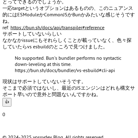
とってできるのでしょうか。
一応targetというオプションはあるものの、このニュアンス
的にはESModuleかCommonJSかBunかみたいな感じそうです
ね。
ref:
https://bun.sh/docs/api/transpiler#reference
サポートしていないらしい
なかなかissueにもそれらしくことが載っていなく、色々探
していたらvs esbuildのところで見つけました。
No supported. Bun's bundler performs no syntactic
down-leveling at this time.
https://bun.sh/docs/bundler/vs-esbuild#cli-api
現状はサポートしていないそうです。
そこまで必須ではないし、最近のJSエンジンはどれも構文サ
ポート早いので意外と問題ないんですかね。
👍
0
© 2024-2025 yossydev Blog. All rights reserved.