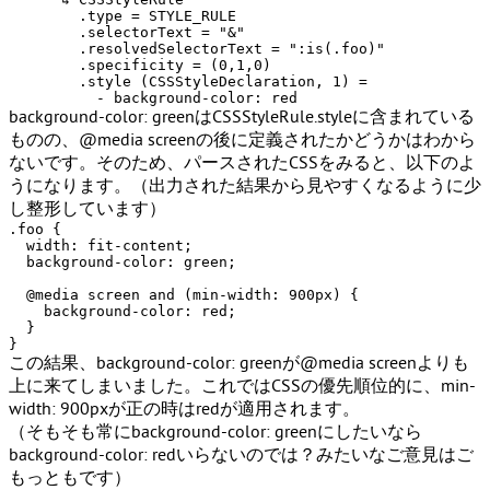
        .type = STYLE_RULE

        .selectorText = "&"

        .resolvedSelectorText = ":is(.foo)"

        .specificity = (0,1,0)

        .style (CSSStyleDeclaration, 1) =

background-color: green
は
CSSStyleRule.style
に含まれている
ものの、
@media screen
の後に定義されたかどうかはわから
ないです。そのため、パースされたCSSをみると、以下のよ
うになります。（出力された結果から見やすくなるように少
し整形しています）
.foo {

  width: fit-content; 

  background-color: green;

  @media screen and (min-width: 900px) {

    background-color: red;

  }

この結果、
background-color: green
が
@media screen
よりも
上に来てしまいました。これではCSSの優先順位的に、
min-
width: 900px
が正の時はredが適用されます。
（そもそも常に
background-color: green
にしたいなら
background-color: red
いらないのでは？みたいなご意見はご
もっともです）