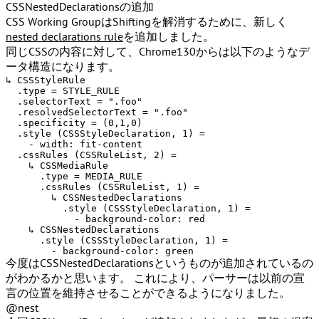
CSSNestedDeclarationsの追加
CSS Working GroupはShiftingを解消するために、新しく
nested declarations rule
を追加しました。
同じCSSの内容に対して、Chrome130からは以下のようなデ
ータ構造になります。
↳ CSSStyleRule

  .type = STYLE_RULE

  .selectorText = ".foo"

  .resolvedSelectorText = ".foo"

  .specificity = (0,1,0)

  .style (CSSStyleDeclaration, 1) =

    - width: fit-content

  .cssRules (CSSRuleList, 2) =

    ↳ CSSMediaRule

      .type = MEDIA_RULE

      .cssRules (CSSRuleList, 1) =

        ↳ CSSNestedDeclarations

          .style (CSSStyleDeclaration, 1) =

            - background-color: red

    ↳ CSSNestedDeclarations

      .style (CSSStyleDeclaration, 1) =

今度は
CSSNestedDeclarations
というものが追加されているの
がわかるかと思います。 これにより、パーサーは以前の宣
言の位置を維持させることができるようになりました。
@nest