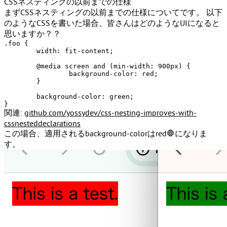
CSSネスティングの以前までの仕様
まずCSSネスティングの以前までの仕様についてです。 以下
のようなCSSを書いた場合、皆さんはどのようなUIになると
思いますか？？
.foo
 {

width
: fit-content;

@media
 screen 
and
 (
min-width
: 
900px
) {

background-color
: red;

	}

background-color
: green;

関連:
github.com/yossydev/css-nesting-improves-with-
cssnesteddeclarations
この場合、適用されるbackground-colorはred🛑になりま
す。