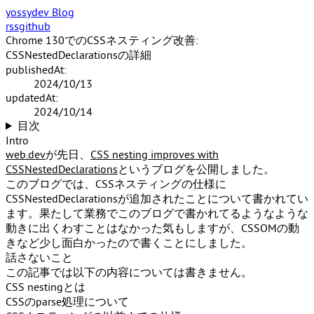
yossydev Blog
rss
github
Chrome 130でのCSSネスティング改善:
CSSNestedDeclarationsの詳細
publishedAt:
2024/10/13
updatedAt:
2024/10/14
目次
Intro
web.dev
が先日、
CSS nesting improves with
CSSNestedDeclarations
というブログを公開しました。
このブログでは、CSSネスティングの仕様に
CSSNestedDeclarations
が追加されたことについて書かれてい
ます。果たして業務でこのブログで書かれてるようなような
動きに出くわすことはなかった気もしますが、CSSOMの動
きなど少し面白かったので書くことにしました。
話さないこと
この記事では以下の内容については書きません。
CSS nestingとは
CSSのparse処理について