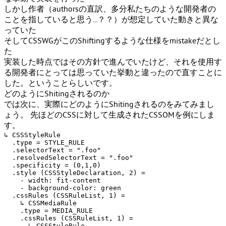
しかし作者（authorsの直訳、多分私たちのような開発者の
ことを指していると思う...？？）が想定していた動きと異な
っていた
そしてCSSWGがこのShiftingするような仕様をmistakeだとし
た
実装した時点ではその方針で進んでいたけど、それを使用す
る開発者にとっては思っていた挙動と違ったので直すことに
した。ということらしいです。
どのようにShitingされるのか
では次に、実際にどのようにShitingされるのをみてみまし
ょう。 先ほどのCSSに対して生成されたCSSOMを例にしま
す。
↳ CSSStyleRule

  .type = STYLE_RULE

  .selectorText = ".foo"

  .resolvedSelectorText = ".foo"

  .specificity = (0,1,0)

  .style (CSSStyleDeclaration, 2) =

    - width: fit-content

    - background-color: green

  .cssRules (CSSRuleList, 1) =

    ↳ CSSMediaRule

    .type = MEDIA_RULE

    .cssRules (CSSRuleList, 1) =

      ↳ CSSStyleRule
