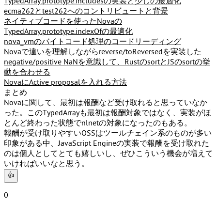
TypedArray.prototype.includesの実装と少しの最適化
ecma262とtest262へのコントリビュートと背景
ネイティブコードを使ったNovaの
TypedArray.prototype.indexOfの最適化
nova_vmのバイトコード処理のコードリーディング
Novaで違いを理解しながらreverse/toReversedを実装した
negative/positive NaNを意識して、RustのsortとJSのsortの挙
動を合わせる
NovaにActive proposalを入れる方法
まとめ
Novaに関して、最初は報酬など受け取れると思っていなか
った。このTypedArrayも最初は報酬対象ではなく、実装がほ
とんど終わった状態でnlnetの対象になったのもある。
報酬が受け取りやすいOSSはツールチェイン系のものが多い
印象がある中、JavaScript Engineの実装で報酬を受け取れた
のは個人としてとても嬉しいし、ぜひこういう機会が増えて
いければいいなと思う。
👍
0