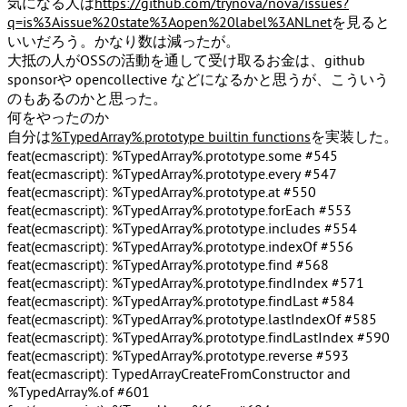
気になる人は
https://github.com/trynova/nova/issues?
q=is%3Aissue%20state%3Aopen%20label%3ANLnet
を見ると
いいだろう。かなり数は減ったが。
大抵の人がOSSの活動を通して受け取るお金は、github
sponsorや opencollective などになるかと思うが、こういう
のもあるのかと思った。
何をやったのか
自分は
%TypedArray%.prototype builtin functions
を実装した。
feat(ecmascript): %TypedArray%.prototype.some #545
feat(ecmascript): %TypedArray%.prototype.every #547
feat(ecmascript): %TypedArray%.prototype.at #550
feat(ecmascript): %TypedArray%.prototype.forEach #553
feat(ecmascript): %TypedArray%.prototype.includes #554
feat(ecmascript): %TypedArray%.prototype.indexOf #556
feat(ecmascript): %TypedArray%.prototype.find #568
feat(ecmascript): %TypedArray%.prototype.findIndex #571
feat(ecmascript): %TypedArray%.prototype.findLast #584
feat(ecmascript): %TypedArray%.prototype.lastIndexOf #585
feat(ecmascript): %TypedArray%.prototype.findLastIndex #590
feat(ecmascript): %TypedArray%.prototype.reverse #593
feat(ecmascript): TypedArrayCreateFromConstructor and
%TypedArray%.of #601