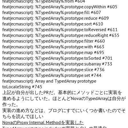
feat(ecmascript): %TypedArray%.from #604
feat(ecmascript): %TypedArray%.prototype.copyWithin #605
feat(ecmascript): %TypedArray%.prototype.fill #607
feat(ecmascript): %TypedArray%.prototype.reduce #609
feat(ecmascript): %TypedArray%.prototype.sort #610
feat(ecmascript): %TypedArray%.prototype.toReversed #611
feat(ecmascript): %TypedArray%.prototype.reduceRight #655
feat(ecmascript): %TypedArray%.prototype.filter #660
feat(ecmascript): %TypedArray%.prototype.with #663
feat(ecmascript): %TypedArray%.prototype.map #695
feat(ecmascript): %TypedArray%.prototype.toSorted #701
feat(ecmascript): %TypedArray%.prototype.subarray #733
feat(ecmascript): %TypedArray%.prototype.slice #736
feat(ecmascript): %TypedArray%.prototype.set #744
feat(ecmascript): Array and TypedArray prototype
toLocaleString #745
上記が自分が出したPRだ。基本的にメソッドごとに実装を
進めるようにしていた。ほとんどNovaのTypedArrayは自分が
作った。
実装の進め方などは、ブログにすでにいくつか書いたのでそ
ちらを読んでほしい
NovaのProxy Internal Methodを実装した