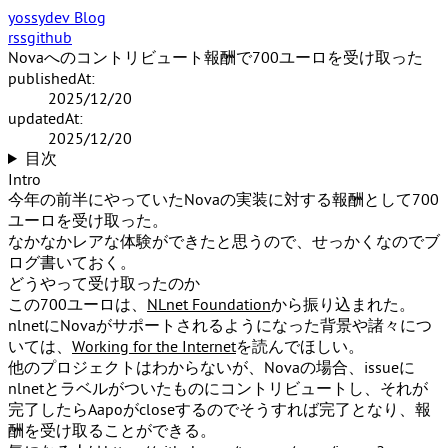
yossydev Blog
rss
github
Novaへのコントリビュート報酬で700ユーロを受け取った
publishedAt:
2025/12/20
updatedAt:
2025/12/20
目次
Intro
今年の前半にやっていたNovaの実装に対する報酬として700
ユーロを受け取った。
なかなかレアな体験ができたと思うので、せっかくなのでブ
ログ書いておく。
どうやって受け取ったのか
この700ユーロは、
NLnet Foundation
から振り込まれた。
nlnetにNovaがサポートされるようになった背景や諸々につ
いては、
Working for the Internet
を読んでほしい。
他のプロジェクトはわからないが、Novaの場合、issueに
nlnetとラベルがついたものにコントリビュートし、それが
完了したらAapoがcloseするのでそうすれば完了となり、報
酬を受け取ることができる。