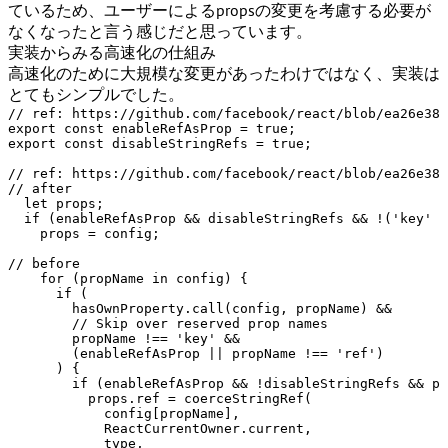
ているため、ユーザーによるpropsの変更を考慮する必要が
なくなったと言う感じだと思っています。
実装からみる高速化の仕組み
高速化のために大規模な変更があったわけではなく、実装は
とてもシンプルでした。
// ref: https://github.com/facebook/react/blob/ea26e38e
export
const
 enableRefAsProp = 
true
export
const
 disableStringRefs = 
true
;

// ref: https://github.com/facebook/react/blob/ea26e38e
// after
let
 props;

if
 (enableRefAsProp && disableStringRefs && !(
'key'
i
    props = config;

// before
for
 (propName 
in
 config) {

if
 (

        hasOwnProperty.
call
(config, propName) &&

// Skip over reserved prop names
        propName !== 
'key'
 &&

        (enableRefAsProp || propName !== 
'ref'
)

      ) {

if
 (enableRefAsProp && !disableStringRefs && pr
          props.
ref
 = 
coerceStringRef
(

            config[propName],

ReactCurrentOwner
.
current
,

            type,
