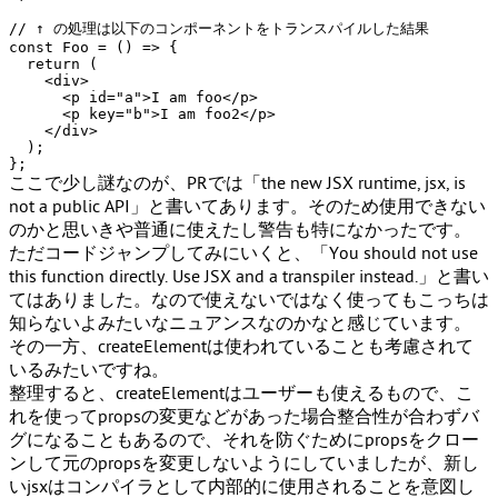
// ↑ の処理は以下のコンポーネントをトランスパイルした結果
const
Foo
 = (
) => {

return
 (

<
div
>
<
p
id
=
"a"
>
I am foo
</
p
>
<
p
key
=
"b"
>
I am foo2
</
p
>
</
div
>
  );

ここで少し謎なのが、PRでは「the new JSX runtime,
jsx
, is
not a public API」と書いてあります。そのため使用できない
のかと思いきや普通に使えたし警告も特になかったです。
ただコードジャンプしてみにいくと、「You should not use
this function directly. Use JSX and a transpiler instead.」と書い
てはありました。なので
使えない
ではなく
使ってもこっちは
知らないよ
みたいなニュアンスなのかなと感じています。
その一方、
createElement
は使われていることも考慮されて
いるみたいですね。
整理すると、createElementはユーザーも使えるもので、こ
れを使ってpropsの変更などがあった場合整合性が合わずバ
グになることもあるので、それを防ぐためにpropsをクロー
ンして元のpropsを変更しないようにしていましたが、新し
い
jsx
はコンパイラとして内部的に使用されることを意図し