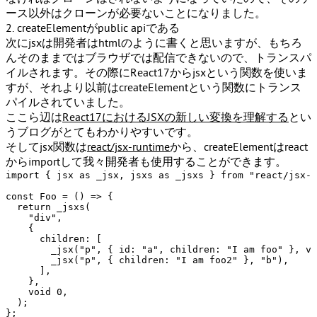
ース以外はクローンが必要ないことになりました。
2. createElementがpublic apiである
次にjsxは開発者はhtmlのように書くと思いますが、もちろ
んそのままではブラウザでは配信できないので、トランスパ
イルされます。その際にReact17から
jsx
という関数を使いま
すが、それより以前は
createElement
という関数にトランス
パイルされていました。
ここら辺は
React17におけるJSXの新しい変換を理解する
とい
うブログがとてもわかりやすいです。
そしてjsx関数は
react/jsx-runtime
から、createElementはreact
からimportして我々開発者も使用することができます。
import
 { jsx 
as
 _jsx, jsxs 
as
 _jsxs } 
from
"react/jsx-r
const
Foo
 = (
) => {

return
_jsxs
(

"div"
,

    {

children
: [

_jsx
(
"p"
, { 
id
: 
"a"
, 
children
: 
"I am foo"
 }, 
vo
_jsx
(
"p"
, { 
children
: 
"I am foo2"
 }, 
"b"
),

      ],

    },

void
0
,

  );

};
