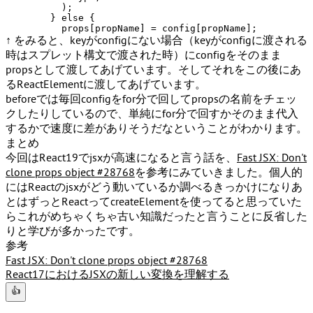
          );

        } 
else
 {

↑ をみると、keyがconfigにない場合（keyがconfigに渡される
時はスプレット構文で渡された時）にconfigをそのまま
propsとして渡してあげています。そしてそれをこの後にあ
るReactElementに渡してあげています。
beforeでは毎回configをfor分で回してpropsの名前をチェッ
クしたりしているので、単純にfor分で回すかそのまま代入
するかで速度に差がありそうだなということがわかります。
まとめ
今回はReact19でjsxが高速になると言う話を、
Fast JSX: Don't
clone props object #28768
を参考にみていきました。個人的
にはReactのjsxがどう動いているか調べるきっかけになりあ
とはずっとReactって
createElement
を使ってると思っていた
らこれがめちゃくちゃ古い知識だったと言うことに反省した
りと学びが多かったです。
参考
Fast JSX: Don't clone props object #28768
React17におけるJSXの新しい変換を理解する
👍