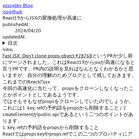
yossydev Blog
rss
github
React19からJSXの変換処理が高速に
publishedAt:
2024/04/20
updatedAt:
目次
Intro
Fast JSX: Don't clone props object #28768
というPRが少し前
にマージされました。これはReact19からjsxが高速になると
言うPRです。PR内の説明を見ればなんとなくわかるかと思
いますが、自分の理解のためブログとして残しておきます。
これまでのReactのjsx
今回の高速化に当たって、propsをクローンしなくなったこ
とがポイントとしてあるようです。
ではそもそもなぜpropsをクローンしていたのでしょうか。
これには
1. key, refの予約語をpropsから削除すること
/
2.
createElementがpublic apiである
という二つのポイントがあ
ります。
1. key, refの予約語をpropsから削除すること
Reactでは
props.key
や
props.ref
でこの二つのプロパティにア