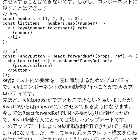
クセスすることはできないです。しかし、コンポーネントに
渡すことはできます。
// key
const
 numbers = [
1
, 
2
, 
3
, 
4
, 
5
const
 listItems = numbers.
map
(
(
number
) =>
<
li
key
=
{number.toString()}
ref
>
    {number}

</
li
>
);

// ref
const
FancyButton
 = 
React
.
forwardRef
(
(
props, ref
) =>
 (

<
button
ref
=
{ref}
className
=
"FancyButton"
>
    {props.children}

</
button
>
keyはリスト内の要素を一意に識別するためのプロパティ
で、refはコンポーネントのdom動作を行うことができるプ
ロパティです。
先ほど、refは
props.ref
でアクセスできないと言いましたが、
React19からは
props.ref
でアクセスできるようになります。
今までは
React.forwardRef
で囲む必要があり面倒だったの
で、Reactを使う人にとっては嬉しいアップデートです。
このアップデートによりrefの問題は解消できたので、残り
はkeyになりました。そしてkeyも元々スプレット構文を使わ
なければクローンはされないようになっていたので、そのケ