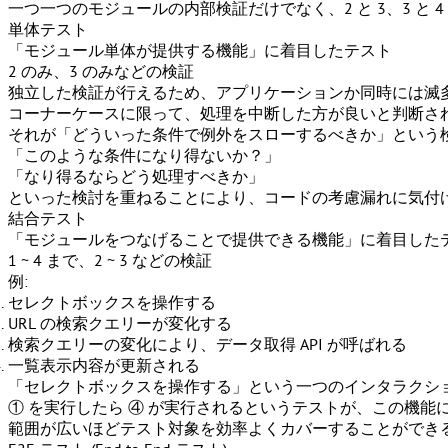
一つ一つのモジュールの内部検証だけでなく、2 と 3、3 と 
単体テスト
「
モジュール単体が提供する機能
」に着目したテスト
2 のみ、3 のみなどの検証
独立した検証が行えるため、アプリケーションか同時には滅多
コーナーケースに限って、処理を中断した方が良いと判断さ
それが「
どういった条件で例外をスローするべきか
」という
「このような条件になり得ないか？」
「なり得るならどう処理すべきか」
といった検討を重ねることにより、コードの考慮漏れに気付
結合テスト
「
モジュールをつなげることで提供できる機能
」に着目した
1 ~ 4 まで、2 ~ 3 などの検証
例:
セレクトボックスを操作する
URL の検索クエリーが変化する
検索クエリーの変化により、データ取得 API が呼ばれる
一覧表示内容が更新される
「セレクトボックスを操作する」という一つのインタラクシ
① を実行したら ④ が実行されるというテストが、この機能
範囲が広いほどテスト対象を効率よくカバーすることができ