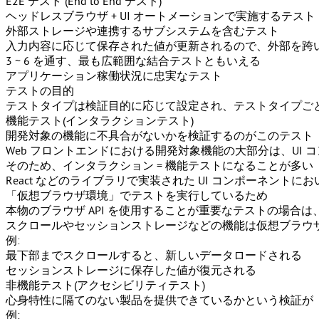
E2E テスト (End to End テスト)
ヘッドレスブラウザ + UI オートメーション
で実施するテスト
外部ストレージや連携するサブシステムを含むテスト
入力内容に応じて保存された値が更新されるので、外部を跨
3 ~ 6 を通す、最も広範囲な結合テストともいえる
アプリケーション稼働状況に忠実なテスト
テストの目的
テストタイプは検証目的に応じて設定され、テストタイプご
機能テスト(インタラクションテスト)
開発対象の機能に不具合がないかを検証するのがこのテスト
Web フロントエンドにおける開発対象機能の大部分は、UI 
そのため、インタラクション = 機能テストになることが多い
React などのライブラリで実装された UI コンポーネン
「仮想ブラウザ環境」でテストを実行しているため
本物のブラウザ API を使用することが重要なテストの場合は
スクロールやセッションストレージなどの機能は仮想ブラウ
例:
最下部までスクロールすると、新しいデータロードされる
セッションストレージに保存した値が復元される
非機能テスト(アクセシビリティテスト)
心身特性に隔てのない製品を提供できているかという検証が
例: