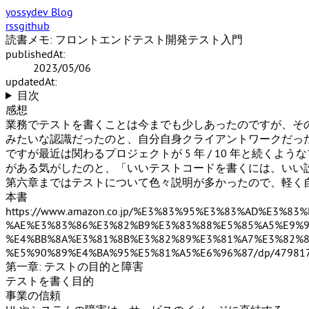
yossydev Blog
rss
github
読書メモ: フロントエンドテスト開発テスト入門
publishedAt:
2023/05/06
updatedAt:
目次
感想
業務でテストを書くことは今までも少しあったのですが、そ
みたいな認識だったのと、自分自身クライアントワークだっ
ですが最近は関わるプロジェクトが 5 年 / 10 年と続
がある気がしたのと、「いいテストコードを書くには、いい
第六章まではテストについて色々説明が多かったので、軽く
本書
https://www.amazon.co.jp/%E3%83%95%E3%83%AD%E3
%AE%E3%83%86%E3%82%B9%E3%83%88%E5%85%A5%E9%9
%E4%BB%8A%E3%81%8B%E3%82%89%E3%81%A7%E3%82%8
%E5%90%89%E4%BA%95%E5%81%A5%E6%96%87/dp/479817818
第一章: テストの目的と障害
テストを書く目的
事業の信頼