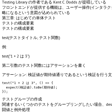
Testing Library の作者である Kent C. Dodds が提唱している
フロントエンドが提供する機能は、ユーザー操作(インタラク
略になるという意図が込められている
第三章: はじめての単体テスト
テストの構成要素
テストの構成要素
test(テストタイトル, テスト関数)
例:
test("1 + 2 は 3")
第二引数のテスト関数には
アサーション
を書く
アサーション: 検証値が期待値通りであるという検証を行う文
test
(
"1 + 2 は 3"
, 
() =>
 {

expect
(検証値).
toBe
(期待値);

テストグループの作成
関連するいくつかのテストをグループリングしたい場合、
des
闘値と例外処理