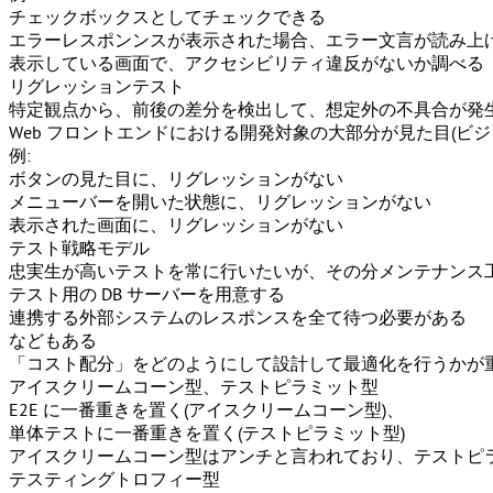
チェックボックスとしてチェックできる
エラーレスポンンスが表示された場合、エラー文言が読み上
表示している画面で、アクセシビリティ違反がないか調べる
リグレッションテスト
特定観点から、前後の差分を検出して、想定外の不具合が発
Web フロントエンドにおける開発対象の大部分が見た目(ビジ
例:
ボタンの見た目に、リグレッションがない
メニューバーを開いた状態に、リグレッションがない
表示された画面に、リグレッションがない
テスト戦略モデル
忠実生が高いテストを常に行いたいが、その分メンテナンス
テスト用の DB サーバーを用意する
連携する外部システムのレスポンスを全て待つ必要がある
などもある
「コスト配分」をどのようにして設計して最適化を行うかが
アイスクリームコーン型、テストピラミット型
E2E に一番重きを置く(アイスクリームコーン型)、
単体テストに一番重きを置く(テストピラミット型)
アイスクリームコーン型はアンチと言われており、テストピ
テスティングトロフィー型