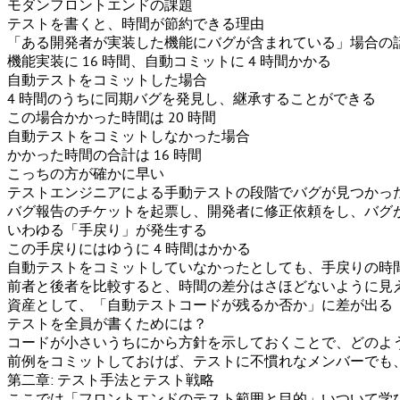
モダンフロントエンドの課題
テストを書くと、時間が節約できる理由
「ある開発者が実装した機能にバグが含まれている」場合の
機能実装に 16 時間、自動コミットに 4 時間かかる
自動テストをコミットした場合
4 時間のうちに同期バグを発見し、継承することができる
この場合かかった時間は 20 時間
自動テストをコミットしなかった場合
かかった時間の合計は 16 時間
こっちの方が確かに早い
テストエンジニアによる手動テストの段階でバグが見つかっ
バグ報告のチケットを起票し、開発者に修正依頼をし、バグ
いわゆる「手戻り」が発生する
この手戻りにはゆうに 4 時間はかかる
自動テストをコミットしていなかったとしても、手戻りの時間
前者と後者を比較すると、時間の差分はさほどないように見
資産として、「自動テストコードが残るか否か」に差が出る
テストを全員が書くためには？
コードが小さいうちにから方針を示しておくことで、どのよ
前例をコミットしておけば、テストに不慣れなメンバーでも
第二章: テスト手法とテスト戦略
ここでは「フロントエンドのテスト範囲と目的」いついて学