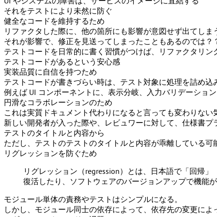
UI やシステムの障害は、サービスのイメージに直結する
それをテストにより未然に防ぐ
健全なコードを維持するため
リファクタした際に、他の箇所にも影響が意図せず出てしま
それが影響で、修正を見送ってしまったこともあるのでは？
テストコードを日常的に書く習慣がつけば、リファクタリン
テストコードがあるという安心感
実装品質に自信を持つため
テストコードが書きづらい時は、テスト対象に処理を詰め込
例えば UI コンポーネントに、表示分岐、入力バリデーシ
円滑なコラボレーションのため
これは実質ドキュメント代わりになると言っても変わりない
新しい開発者が入った際や、レビュワーに対して、仕様書プラ
テストのタイトルと内容から
ただし、テストのテストのタイトルと内容が乖離している可
リグレッションを防ぐため
リグレッション（regression）とは、日本語で「
復活したり、ソフトウェアのバージョンアップで機能が
モジュール単体の責務やテストはシンプルになる。
しかし、モジュール同士の依存によって、依存先の変更によ