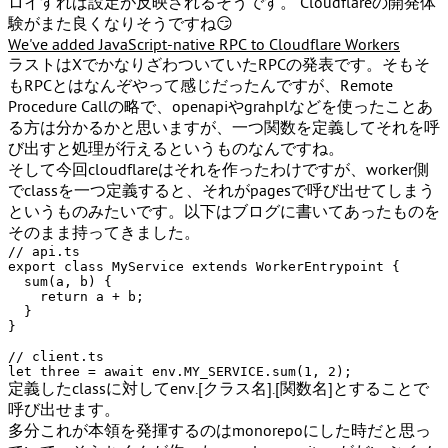
ロイすれば設定が反映されるそうです。 Cloudflareの開発体
験がまた良くなりそうですね😏
We've added JavaScript-native RPC to Cloudflare Workers
ラストはXでかなりざわついていたRPCの発表です。そもそ
もRPCとはなんぞやって感じだったんですが、Remote
Procedure Callの略で、openapiやgrahplなどを使ったことあ
る方は分かるかと思いますが、一つ関数を定義してそれを呼
び出すと処理が行えるというものなんですね。
そして今回cloudflareはそれを作ったわけですが、worker側
でclassを一つ定義すると、それがpagesで呼び出せてしまう
というものみたいです。以下はブログに書いてあったものを
そのまま持ってきました。
// api.ts
export
class
MyService
extends
WorkerEntrypoint
 {

sum
(
a, b
) {

return
 a + b;

  }

}

// client.ts
let
 three = 
await
 env.
MY_SERVICE
.
sum
(
1
, 
2
定義したclassに対して
env.[クラス名].[関数名]
とすることで
呼び出せます。
多分これが本領を発揮するのはmonorepoにした時だと思っ