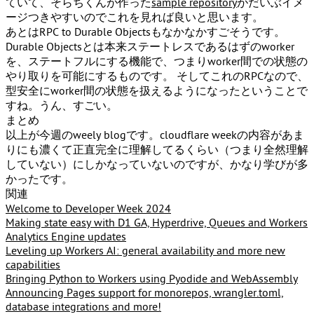
ていて、そらちくんが作った
sample repository
がだいぶイメ
ージつきやすいのでこれを見れば良いと思います。
あとは
RPC to Durable Objects
もなかなかすごそうです。
Durable Objectsとは本来ステートレスであるはずのworker
を、ステートフルにする機能で、つまりworker間での状態の
やり取りを可能にするものです。 そしてこれのRPCなので、
型安全にworker間の状態を扱えるようになったということで
すね。うん、すごい。
まとめ
以上が今週のweely blogです。cloudflare weekの内容があま
りにも濃くて正直完全に理解してるくらい（つまり全然理解
していない）にしかなっていないのですが、かなり学びが多
かったです。
関連
Welcome to Developer Week 2024
Making state easy with D1 GA, Hyperdrive, Queues and Workers
Analytics Engine updates
Leveling up Workers AI: general availability and more new
capabilities
Bringing Python to Workers using Pyodide and WebAssembly
Announcing Pages support for monorepos, wrangler.toml,
database integrations and more!