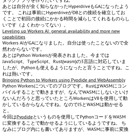
タックアプリを作りたいですね。
あとは自分が全く知らなかったHyperdriveもGAになったよう
です。 これは事前にHyperdriveがDBとの接続を確立してお
くことで初回の接続にかかる時間を減らしてくれるものらし
いです（よくわかってない）。
Leveling up Workers AI: general availability and more new
capabilities
Workers AIがGAになりました。自分は使ったことないので全
然わからないです。
あとはPython Workersが発表されました。今までは
JavaScript、TypeScript、Rust(wasm)の3言語に対応していま
したが、Pythonも使えるようになったと言うことですね。こ
れは熱いです。
Bringing Python to Workers using Pyodide and WebAssembly
Python Workersについてのブログです。RustはWASMにコン
パイルすることで動きますが、なんでWASMにしないといけ
ないんだろうと思っていたところWorkersはV8を使用して動
かしているからなんですね。なのでJSとWASMは動かせる
と。
今回は
Pyodide
というものを使用してPythonコードをWASM
に変換することで動かせるようにしているようですね。 ち
なみにブログ内にも書いてありますが、WASMに事前に変換