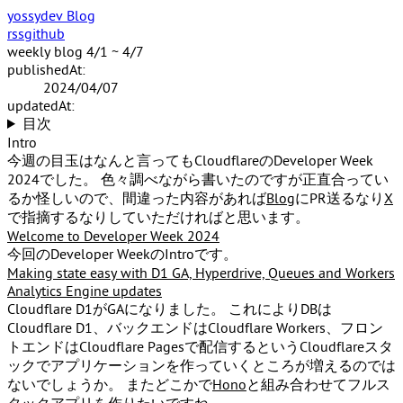
yossydev Blog
rss
github
weekly blog 4/1 ~ 4/7
publishedAt:
2024/04/07
updatedAt:
目次
Intro
今週の目玉はなんと言ってもCloudflareのDeveloper Week
2024でした。 色々調べながら書いたのですが正直合ってい
るか怪しいので、間違った内容があれば
Blog
にPR送るなり
X
で指摘するなりしていただければと思います。
Welcome to Developer Week 2024
今回のDeveloper WeekのIntroです。
Making state easy with D1 GA, Hyperdrive, Queues and Workers
Analytics Engine updates
Cloudflare D1がGAになりました。 これによりDBは
Cloudflare D1、バックエンドはCloudflare Workers、フロン
トエンドはCloudflare Pagesで配信するというCloudflareスタ
ックでアプリケーションを作っていくところが増えるのでは
ないでしょうか。 またどこかで
Hono
と組み合わせてフルス