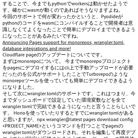
することで、今までもpythonでworkersは動かせたようで
す。確かにwasmが動くのであればそうなりますよね。
今回のサポートで何が変わったかというと、Pyodideが
pythonのコードをwasmにコンパイルすることで開発者は意
識しなくてよくなったことで簡単にデプロイまでできるよう
になったことがあるみたいですね。
Announcing Pages support for monorepos, wrangler.toml,
database integrations and more!
Cloudflare pageのアップデートについてです。
まずはmonorepoについて。 今までmonorepoプロジェクト
をpagesにデプロイするにはcli上で手動アップロードが必要
だったのを公式がサポートしたことでTurborepoのような
monorepoツールを使っていても簡単にデプロイできるよう
になりました。
そして次にwrangler.tomlのサポートです。これはつまり、今
までダッシュボードで設定していた環境変数などを全て
wrangler.tomlで完結できるようになったと言うことらしいで
す。 Honoを使っていたりするとすでにwrangler.tomlがある
と思いますが、
npx wrangler@latest pages download config
<PROJECT_NAME>
というコマンドを打つことでpagesの
wrangler.tomlがダウンロードされ、それを編集して再度デプ