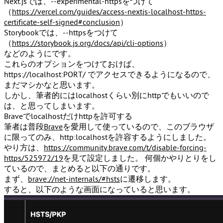
Next.jsでは、--experimental-httpsをつけて
（
https://vercel.com/guides/access-nextjs-localhost-https-
certificate-self-signed#conclusion
）
Storybookでは、--httpsをつけて
（
https://storybook.js.org/docs/api/cli-options
）
などのようにです。
これらのオプションをつけておけば、
https://localhost:PORT/ でアクセスできるようになるので、
まだマシかなと思います。
しかし、筆者的にはlocalhostくらい別にhttpでもいいので
は、と思ってしまいます。
Braveでlocalhostだけhttpを許可する
筆者は普段
Brave
を愛用して使っているので、このブラウザ
に限ってのみ、http:localhostを許容するようにしました。
やり方は、
https://community.brave.com/t/disable-forcing-
https/525972/19
を見て設定しました。 何個かやりとりをし
ているので、まとめると以下の通りです。
まず、
brave://net-internals/#hsts
に遷移します。
すると、以下のような画面になっていると思います。