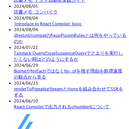
読書メモ: テスト自動化実践ガイド
2024/08/05
読書メモ: コンパイラ
2024/08/04
'Introduce to React Compiler' blog.
2024/08/04
@eslint/compatのfixupPluginRulesとは何をやっている
のか
2024/07/21
Tanstack QueryのuseSuspenceQueryでクエリを実行し
たくない時はどのようにするか
2024/06/29
BiomeがforEachではなくfor...ofを推す理由を処理速度
の観点から見る
2024/06/23
renderToPipeableStreamとHonoを組み合わせてSSRを
する
2024/06/10
React Compilerで出力されるc(number)について