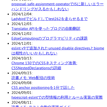
proposal-safe-assignment-operatorでJSに新しいエラー
ハンドリングが入るかもしれない
2024/12/04
Ladybirdでビルドしてtest262を走らせるまで
2024/12/03
Translator APIを使ったブログの自動翻訳
2024/12/02
EdgeComputingのプログラマビリティの課題
2024/12/01
eslint v9で追加されたunused disable directivesとbiome
は相性がいいかもしれない
2024/10/13
Chrome 130でのCSSネスティング改善:
CSSNestedDeclarationsの詳細
2024/09/23
読書メモ: Web配信の技術
2024/09/08
CSS anchor positioningを1分で話した
2024/09/01
typescript-eslintでの型情報の利用とルール実装の実際
2024/08/11