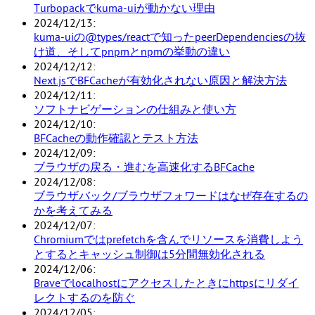
Turbopackでkuma-uiが動かない理由
2024/12/13
kuma-uiの@types/reactで知ったpeerDependenciesの抜
け道、そしてpnpmとnpmの挙動の違い
2024/12/12
Next.jsでBFCacheが有効化されない原因と解決方法
2024/12/11
ソフトナビゲーションの仕組みと使い方
2024/12/10
BFCacheの動作確認とテスト方法
2024/12/09
ブラウザの戻る・進むを高速化するBFCache
2024/12/08
ブラウザバック/ブラウザフォワードはなぜ存在するの
かを考えてみる
2024/12/07
Chromiumではprefetchを含んでリソースを消費しよう
とするとキャッシュ制御は5分間無効化される
2024/12/06
Braveでlocalhostにアクセスしたときにhttpsにリダイ
レクトするのを防ぐ
2024/12/05