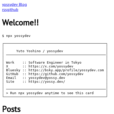
yossydev Blog
rss
github
Welcome!!
$ npx yossydev

┌──────────────────────────────────────────────────┐

│                                                  │

│      Yuto Yoshino / yossydev                     │

│ ─────────────────────────────────────────────────│

│                                                  │

│ Work    :: Software Engineer in Tokyo            │

│ X       :: https://x.com/yossydev                │

│ Bluesky :: https://bsky.app/profile/yossydev.com │

│ GitHub  :: https://github.com/yossydev           │

│ Email   :: yossydev@yossy.dev                    │

│ Site    :: https://yossy.dev/                    │

│                                                  │

│ ─────────────────────────────────────────────────│

│ > Run npx yossydev anytime to see this card      │

└──────────────────────────────────────────────────┘
Posts