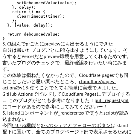
setDebouncedValue
(value);

    }, delay);

return
() =>
 {

clearTimeout
(timer);

    };

  }, [value, delay]);

return
 debouncedValue;

3. CI組んでprごとにpreviewにも出せるようにできた
自分は書いたブログごとにPRを出すようにしています。そ
うするとVercelだとpreview環境を用意してくれるためです。
書いたブログのチェックで、最終確認を行いたい時にみま
す。
この体験は損ねたくなかったので、Cloudflare pagesでも同
じことしたいと思い調べたところ、
cloudflare/pages-
action@v1
を使うことでとても簡単に実現できました。
GitHub ActionsでビルドしてCloudflare Pagesにデプロイする
← このブログがとても参考になりました！
pull_request.yml
にコードがあるので参考にしてみてくださいー！
3. Islandコンポーネントが_renderer.tsxで使うとscriptが読み
込まれない
今回
いいね機能
と
Xへのシェアとフォローのボタン
はisland
配下に置いて、全てのブログページ下部で表示させるために