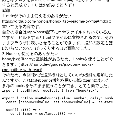
すると完成です！UIはお好みでどうぞ！
感想
1. mdxがそのまま使えるのありがたい
https://github.com/honojs/honox?tab=readme-ov-file#mdx
に
書いてある内容です。
自分の場合は
/app/posts
配下にmdxファイルをおいているん
ですが、ビルドするとhtmlファイルに変換されるので、その
ままブラウザに表示させることができます。追加の設定もほ
ぼいらないので、びっくりするほど簡単でした。
2. Hooksが使えるのありがたい
hono/jsxがReactと互換性があるため、Hooksを使うことがで
きます。(
https://hono.dev/guides/jsx-dom#hooks-
compatible-with-react
)
そのため、今回隠れた追加機能としていいね機能を追加した
んですが、これにdebounce機能を用いる際に
zenn
にあった
参考のhooksをそのまま使うことができ、とても楽でした。
import
 { useEffect, useState } 
from
"hono/jsx"
;

export
function
useDebounce
(
value
: 
number
, 
delay
: 
numbe
const
 [debouncedValue, setDebouncedValue] = 
useState
(
useEffect
(
() =>
 {

const
 timer = 
setTimeout
(
() =>
 {
