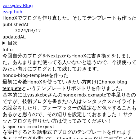
yossydev Blog
rss
github
HonoXでブログを作り直した。そしてテンプレートも作った
publishedAt:
2024/03/12
updatedAt:
目次
Intro
今回自分のブログをNext.jsからHonoXに書き換えをしまし
た。あんまりまだ使ってる人いないと思うので、今後使って
みたい向けにブログとして残しておきます。
honox-blog-templeteを作った
最初に今後HonoXを使っていきたい方向けに
honox-blog-
templete
というテンプレートリポジトリを作りました。
基本的には
yusukebe
さんの
honox mdx exmaple
で事足りるの
ですが、技術ブログを書きたい人はシンタックスハイライト
の設定をしたり、フォーマッターの設定など色々することも
あるかと思うので、その辺りを設定しておきました！ サク
ッとブログを作りたい方は使ってみてください！
を実行すると対話形式でブログのテンプレートを作れます！
あとはブログを書いて、Cloudflare pagesなりにデプロイを