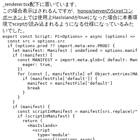
_renderer.tsx
配下に置いています。
この場合表示はされるんですが、
honox/serverのScirptコン
ポーネント
では使用上
HasIsland
がtrueになった場合に本番環
境でscirptが読み込まれるようになる仕様になっているみた
いでした。
export
const
Script
: 
FC
<
Options
> = 
async
 (options) => {

const
 src = options.
src
if
 (options.
prod
 ?? 
import
.
meta
.
env
.
PROD
) {

let
manifest
: 
Manifest
 | 
undefined
 = options.
manife
if
 (!manifest) {

const
MANIFEST
 = 
import
.
meta
.
glob
<{ 
default
: 
Mani
eager
: 
true
,

      })

for
 (
const
 [, manifestFile] 
of
Object
.
entries
(
MAN
if
 (manifestFile[
'default'
]) {

          manifest = manifestFile[
'default'
]

break
        }

      }

    }

if
 (manifest) {

const
 scriptInManifest = manifest[src.
replace
(
/^\
if
 (scriptInManifest) {

return
 (

<
HasIslands
>
<
script
type
=
'module'
async
=
{!!options.async}