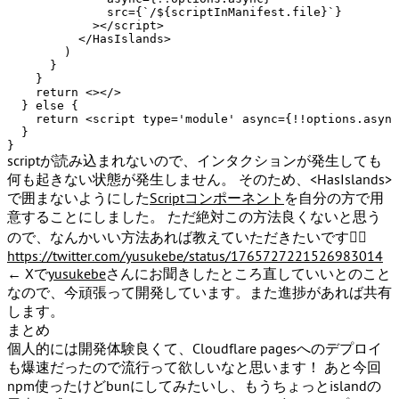
src
=
{
`/${
scriptInManifest.file
}`}

            >
</
script
>
</
HasIslands
>
        )

      }

    }

return
<>
</>
  } 
else
 {

return
<
script
type
=
'module'
async
=
{!!options.async
  }

scriptが読み込まれないので、インタクションが発生しても
何も起きない状態が発生しません。 そのため、
<HasIslands>
で囲まないようにした
Scriptコンポーネント
を自分の方で用
意することにしました。 ただ絶対この方法良くないと思う
ので、なんかいい方法あれば教えていただきたいです🙇‍♂️
https://twitter.com/yusukebe/status/1765727221526983014
← Xで
yusukebe
さんにお聞きしたところ直していいとのこと
なので、今頑張って開発しています。また進捗があれば共有
します。
まとめ
個人的には開発体験良くて、Cloudflare pagesへのデプロイ
も爆速だったので流行って欲しいなと思います！ あと今回
npm使ったけどbunにしてみたいし、もうちょっとislandの