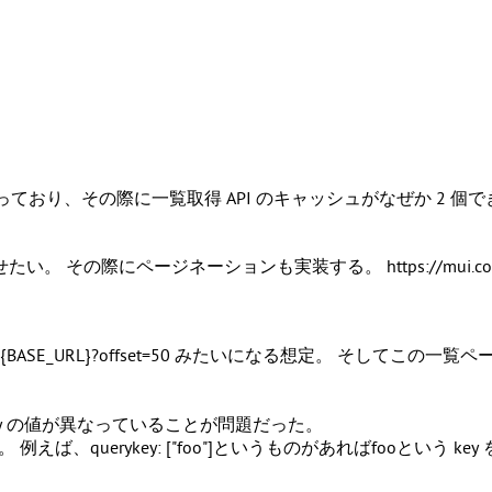
っており、その際に一覧取得 API のキャッシュがなぜか 2 個
の際にページネーションも実装する。 https://mui.com/materia
{BASE_URL}?offset=50
みたいになる想定。 そしてこの一覧ページ
ry の値が異なっていることが問題だった。
行う。 例えば、
querykey: ["foo"]
というものがあれば
foo
という ke