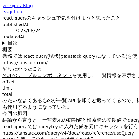
yossydev Blog
rss
github
react-queryのキャッシュで気を付けようと思ったこと
publishedAt:
2023/06/24
updatedAt:
目次
概要
業務では react-query(現状は
tanstack-query
になっている)を使
https://tanstack.com/
やりたかったこと
MUI のテーブルコンポーネント
を使用し、一覧情報を表示させたい。 そ
offset
limit
total
みたいなよくあるものが一覧 API を叩くと返ってくるので、
$
も使用するようになっている。
今回の原因
結論から言うと、一覧表示の初期値と検索時の初期値で que
react-query では querykey に入れた値を元にキャッシュを
https://tanstack.com/query/v4/docs/react/reference/useQuery